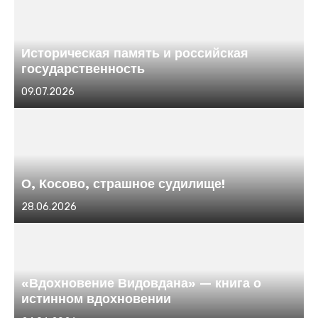
Историческая память и российская
государственность
Размещено
09.07.2026
в
О, Косово, страшное судилище!
Размещено
28.06.2026
в
«Вдохновение Видовдана» — книга о
истинном вдохновении