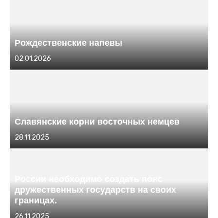
Рождественские напевы
Размещено
02.01.2026
в
Славянские корни восточных немцев
Размещено
28.11.2025
в
России необходимо создать пояс
дружественных государств на своих
границах.
Размещено
26.11.2025