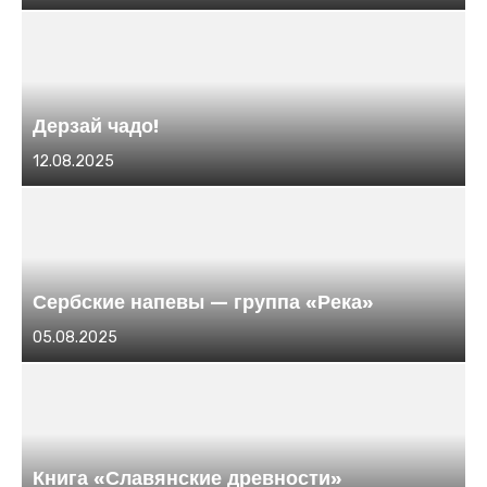
в
Дерзай чадо!
Размещено
12.08.2025
в
Сербские напевы — группа «Река»
Размещено
05.08.2025
в
Книга «Славянские древности»