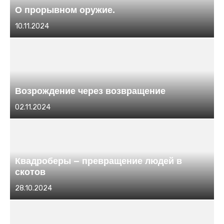
О прорывном оружие.
Размещено
10.11.2024
в
Возрождение через возвращение
Размещено
02.11.2024
в
Квадроберы – превращение людей в
скотов
Размещено
28.10.2024
в