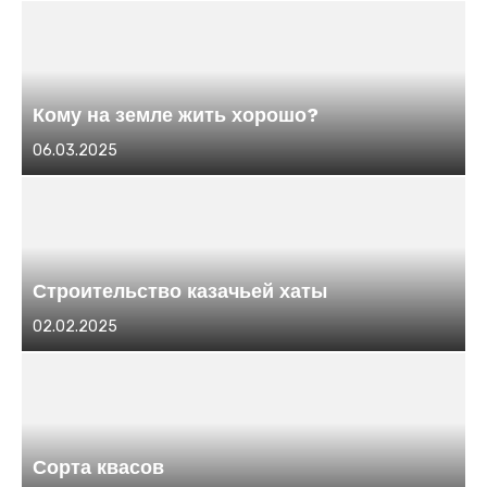
Кому на земле жить хорошо?
Размещено
06.03.2025
в
Строительство казачьей хаты
Размещено
02.02.2025
в
Сорта квасов