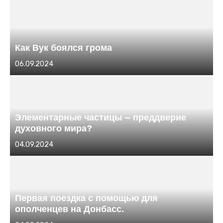
Как Вук боялся грома
Размещено
06.09.2024
в
Элементарные частицы – преддверие
духовного мира?
Размещено
04.09.2024
в
Первая поездка с помощью для
ополченцев на Донбасс.