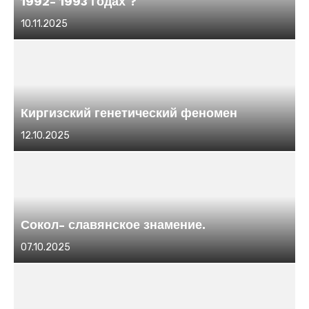
1992- 1993 годах ?
Размещено
10.11.2025
в
Киргизский генетический феномен
Размещено
12.10.2025
в
Сокол- славянское знамение.
Размещено
07.10.2025
в