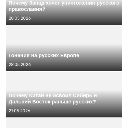
Почему Запад хочет уничтожения русского
православия?
Размещено
28.05.2026
в
Гонения на русских Европе
Размещено
28.05.2026
в
Почему Китай не освоил Сибирь и
Дальний Восток раньше русских?
Размещено
27.05.2026
в