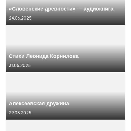
«Словенские древности» — аудиокнига
Размещено
24.06.2025
в
Стихи Леонида Корнилова
Размещено
31.05.2025
в
Алексеевская дружина
Размещено
29.03.2025
в