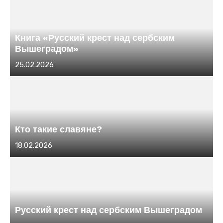
Книга «Русский крест над сербским
Вышеградом»
Размещено
25.02.2026
в
Кто такие славяне?
Размещено
18.02.2026
в
Русский крест над сербским Вышеградом