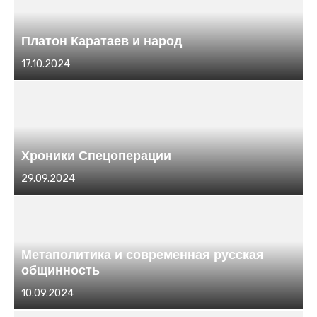
Платон Каратаев и народ
Размещено
17.10.2024
в
Хроники Спецоперации
Размещено
29.09.2024
в
Метаполитика и современная русская
общинность
Размещено
10.09.2024
в