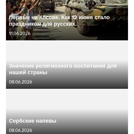
Первые на Косове. Как 12 июня стало
праздником для русских.
Размещено
11.06.2026
в
Значение религиозного воспитания для
нашей страны
Размещено
08.06.2026
в
Сербские напевы
Размещено
08.06.2026