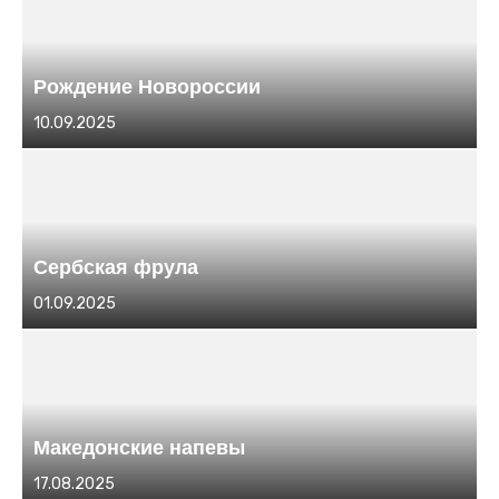
Рождение Новороссии
Размещено
10.09.2025
в
Сербская фрула
Размещено
01.09.2025
в
Македонские напевы
Размещено
17.08.2025