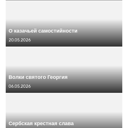
в
О казачьей самостийности
Размещено
20.05.2026
в
Волки святого Георгия
Размещено
06.05.2026
в
Сербская крестная слава