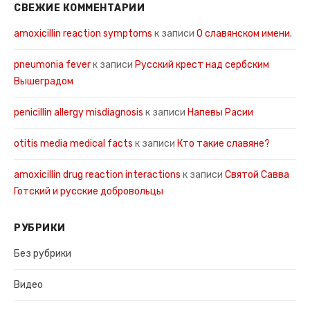
СВЕЖИЕ КОММЕНТАРИИ
amoxicillin reaction symptoms
к записи
О славянском имени.
pneumonia fever
к записи
Русский крест над сербским
Вышеградом
penicillin allergy misdiagnosis
к записи
Напевы Расии
otitis media medical facts
к записи
Кто такие славяне?
amoxicillin drug reaction interactions
к записи
Святой Савва
Готский и русские добровольцы
РУБРИКИ
Без рубрики
Видео