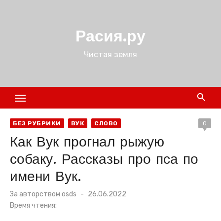
Перейти
к
Расия.ру
содержимому
Чистая земля
БЕЗ РУБРИКИ
ВУК
СЛОВО
0
Как Вук прогнал рыжую
собаку. Рассказы про пса по
имени Вук.
Размещено
За авторством
osds
26.06.2022
в
Время чтения: