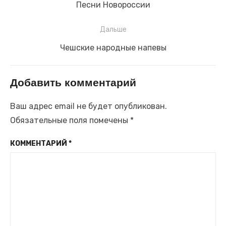
по
Предыдущая
Песни Новороссии
записям
запись:
Дальше
Следующая
Чешские народные напевы
запись:
Добавить комментарий
Ваш адрес email не будет опубликован.
Обязательные поля помечены
*
КОММЕНТАРИЙ
*