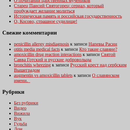
О почитании царственных мучеников
Старец Паисий Святогорец: сериал, который
пробуждает желание молиться
Историческая память и российская государственность
О, Косово, страшное судилище!
Свежие комментарии
penicillin allergy misdiagnosis
к записи
Напевы Расии
otitis media medical facts
к записи
Кто такие славяне?
amoxicillin drug reaction interactions
к записи
Святой
Савва Готский и русские добровольцы
bronchitis wheezing
к записи
Русский крест над сербским
Вышеградом
augmentin vs amoxicillin tablets
к записи
О славянском
имени.
Рубрики
Без рубрики
Видео
Вижила
Вук
Гудьба
Дом