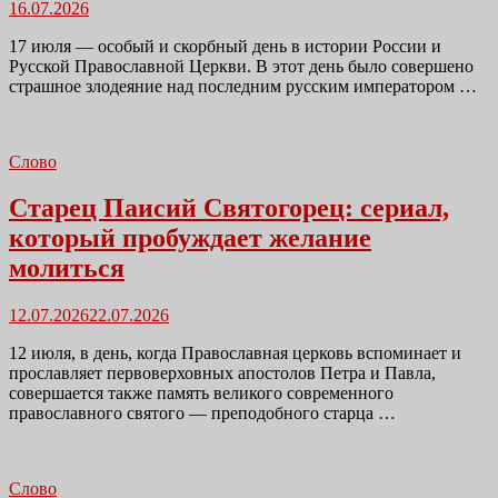
Размещено
16.07.2026
в
17 июля — особый и скорбный день в истории России и
Русской Православной Церкви. В этот день было совершено
страшное злодеяние над последним русским императором …
Слово
Старец Паисий Святогорец: сериал,
который пробуждает желание
молиться
Размещено
12.07.2026
22.07.2026
в
12 июля, в день, когда Православная церковь вспоминает и
прославляет первоверховных апостолов Петра и Павла,
совершается также память великого современного
православного святого — преподобного старца …
Слово