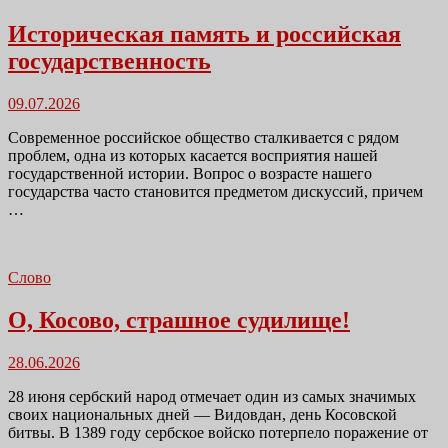
Историческая память и российская
государственность
Размещено
09.07.2026
в
Современное российское общество сталкивается с рядом
проблем, одна из которых касается восприятия нашей
государственной истории. Вопрос о возрасте нашего
государства часто становится предметом дискуссий, причем
…
Слово
О, Косово, страшное судилище!
Размещено
28.06.2026
в
28 июня сербский народ отмечает один из самых значимых
своих национальных дней — Видовдан, день Косовской
битвы. В 1389 году сербское войско потерпело поражение от