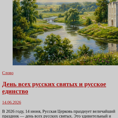
Слово
День всех русских святых и русское
единство
Размещено
14.06.2026
в
В 2026 году, 14 июня, Русская Церковь празднует величайший
праздник — день всех русских святых. Это удивительный и