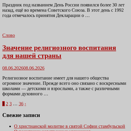
Праздник под названием День России появился более 30 лет
назад, ещё во времена Советского Союза. В этот день с 1992
года отмечалось принятия Декларации о …
Слово
Значение религиозного воспитания
для нашей страны
Размещено
08.06.2026
08.06.2026
в
Религиозное воспитание имеет для нашего общества
огромное значение. Прежде всего оно связано с воскресными
школами — детскими и взрослыми, а также с различными
формами духовного …
Навигация
1
2
3
…
36
‹
по
Свежие записи
записям
О христианской молитве в святой Софии стамбульской