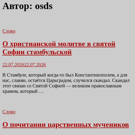
Автор:
osds
Слово
О христианской молитве в святой
Софии стамбульской
Размещено
22.07.2026
22.07.2026
в
В Стамбуле, который когда-то был Константинополем, а для
нас, славян, остаётся Царьградом, случился скандал. Скандал
этот связан со Святой Софией — великим православным
храмом, который …
Слово
О почитании царственных мучеников