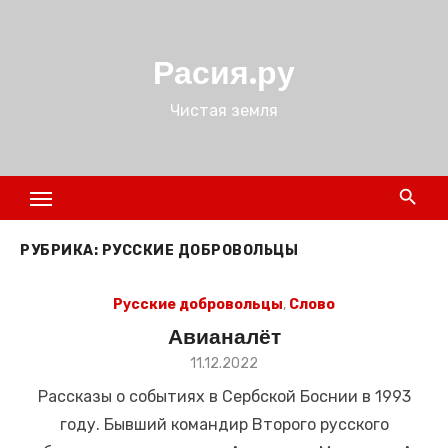
Перейти
к
Расия.ру
содержимому
Чистая земля
РУБРИКА:
РУССКИЕ ДОБРОВОЛЬЦЫ
Русские добровольцы
,
Слово
Авианалёт
Размещено
11.12.2022
в
Рассказы о событиях в Сербской Боснии в 1993
году. Бывший командир Второго русского