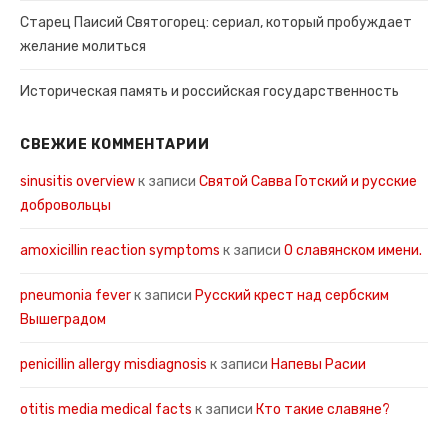
Старец Паисий Святогорец: сериал, который пробуждает
желание молиться
Историческая память и российская государственность
СВЕЖИЕ КОММЕНТАРИИ
sinusitis overview
к записи
Святой Савва Готский и русские
добровольцы
amoxicillin reaction symptoms
к записи
О славянском имени.
pneumonia fever
к записи
Русский крест над сербским
Вышеградом
penicillin allergy misdiagnosis
к записи
Напевы Расии
otitis media medical facts
к записи
Кто такие славяне?