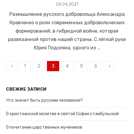
Размещено
06.04.2021
в
Размышление русского добровольца Александра
Кравченко о роли современных добровольческих
формирований, в гибридной войне, которая
развязанной против нашей страны. С лёгкой руки
Юрия Подоляка, одного из …
Навигация
‹
1
2
3
4
5
6
‹
по
записям
СВЕЖИЕ ЗАПИСИ
Что значит быть русским человеком?
О христианской молитве в святой Софии стамбульской
О почитании царственных мучеников