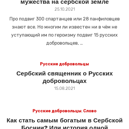
мужества на сербской земле
Размещено
25.10.2021
в
Про подвиг 300 спартанцев или 28 панфиловцев
знают все. Но многим ли известен ни в чём не
уступающий им по героизму подвиг 15 русских
добровольцев, …
Русские добровольцы
Сербский священник о Русских
добровольцах
Размещено
15.08.2021
в
Русские добровольцы
,
Слово
Как стать самым богатым в Сербской
Боснии? Или история одной