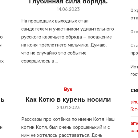
Глубинная сила обряда.
Размещено
14.06.2023
О х
в
ста
На прошедших выходных стал
свидетелем и участником удивительного
О п
 о
русского казачьего обряда — посажение
ы
на коня трёхлетнего мальчика. Думаю,
Ста
что не случайно это событие
про
ых
совершилось в …
Ист
гос
Вук
СВ
нь
Как Котю в курень носили
sin
Размещено
24.01.2023
Гот
в
Рассказы про котёнка по имени Котя Наш
amo
н
котик Котя, был очень хорошенький и с
сла
ним не хотелось расставаться. Дочь