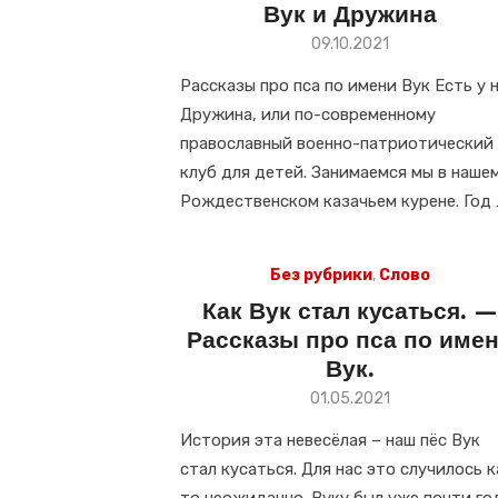
Вук и Дружина
Размещено
09.10.2021
в
Рассказы про пса по имени Вук Есть у 
Дружина, или по-современному
православный военно-патриотический
клуб для детей. Занимаемся мы в наше
Рождественском казачьем курене. Год 
Без рубрики
,
Слово
Как Вук стал кусаться. —
Рассказы про пса по име
Вук.
Размещено
01.05.2021
в
История эта невесёлая – наш пёс Вук
стал кусаться. Для нас это случилось к