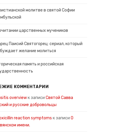
ристианской молитве в святой Софии
мбульской
очитании царственных мучеников
рец Паисий Святогорец: сериал, который
буждает желание молиться
орическая память и российская
ударственность
ЕЖИЕ КОММЕНТАРИИ
usitis overview
к записи
Святой Савва
ский и русские добровольцы
xicillin reaction symptoms
к записи
О
вянском имени.