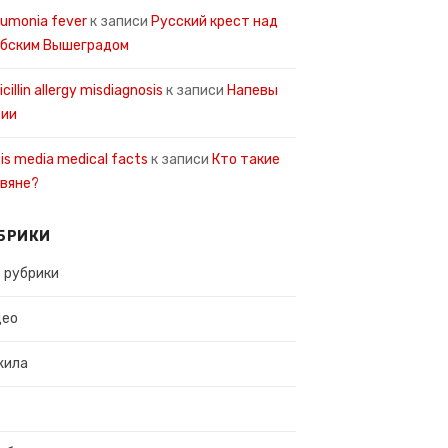
umonia fever
к записи
Русский крест над
рбским Вышеградом
icillin allergy misdiagnosis
к записи
Напевы
сии
tis media medical facts
к записи
Кто такие
вяне?
БРИКИ
 рубрики
део
жила