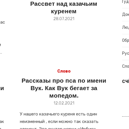
Гуд
Рассвет над казачьим
куренем
До
Размещено
28.07.2021
нас
в
Лю
Об
м
…
Рус
Сл
Слово
Рассказы про пса по имени
СЧ
ни
Вук. Как Вук бегает за
мопедом.
Размещено
12.02.2021
в
У нашего казачьего куреня есть один
ак
неизменный , если можно так сказать