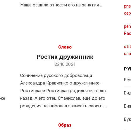
Маша решила отнести его на занятия …
pne
се
pen
Ра
oti
Слово
сла
Ростик дружинник
Размещено
22.10.2021
РУ
в
Сочинение русского добровольца
Без
Александра Кравченко о дружиннике-
Ростиславе Ростислав родился пять лет
Ви
уже
назад. А его отец Станислав, ещё до его
рождения планировал записать своего …
Ви
Вук
Образ