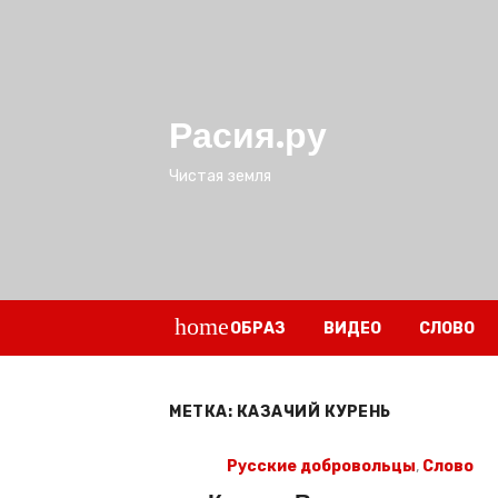
Перейти
к
содержимому
Расия.ру
Чистая земля
home
ОБРАЗ
ВИДЕО
СЛОВО
МЕТКА:
КАЗАЧИЙ КУРЕНЬ
Русские добровольцы
,
Слово