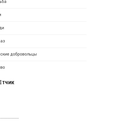
ьба
м
ди
раз
ские добровольцы
ово
ЁТЧИК