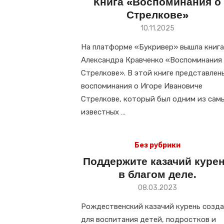
Книга «Воспоминания о
Стрелкове»
Размещено
10.11.2025
в
На платформе «Букривер» вышла книга
Александра Кравченко «Воспоминания
Стрелкове». В этой книге представлен
воспоминания о Игоре Ивановиче
Стрелкове, который был одним из сам
известных …
Без рубрики
Поддержите казачий куре
в благом деле.
Размещено
08.03.2023
в
Рождественский казачий курень созда
для воспитания детей, подростков и