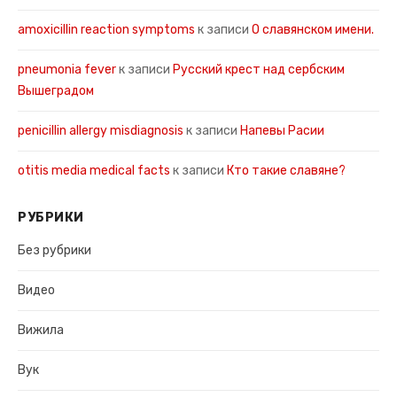
amoxicillin reaction symptoms
к записи
О славянском имени.
pneumonia fever
к записи
Русский крест над сербским
Вышеградом
penicillin allergy misdiagnosis
к записи
Напевы Расии
otitis media medical facts
к записи
Кто такие славяне?
РУБРИКИ
Без рубрики
Видео
Вижила
Вук