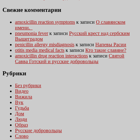
Свежие комментарии
amoxicillin reaction symptoms
к записи
О славянском
имени.
pneumonia fever
к записи
Русский крест над сербским
Вышеградом
penicillin allergy misdiagnosis
к записи
Напевы Расии
otitis media medical facts
к записи
Кто такие славяне?
amoxicillin drug reaction interactions
к записи
Святой
Савва Готский и русские добровольцы
Рубрики
Без рубрики
Видео
Вижила
Вук
Гудьба
Дом
Люди
Образ
Русские добровольцы
Слово