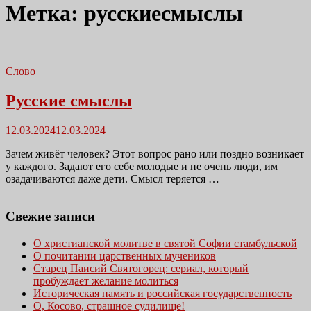
Метка:
русскиесмыслы
Слово
Русские смыслы
Размещено
12.03.2024
12.03.2024
в
Зачем живёт человек? Этот вопрос рано или поздно возникает
у каждого. Задают его себе молодые и не очень люди, им
озадачиваются даже дети. Смысл теряется …
Свежие записи
О христианской молитве в святой Софии стамбульской
О почитании царственных мучеников
Старец Паисий Святогорец: сериал, который
пробуждает желание молиться
Историческая память и российская государственность
О, Косово, страшное судилище!