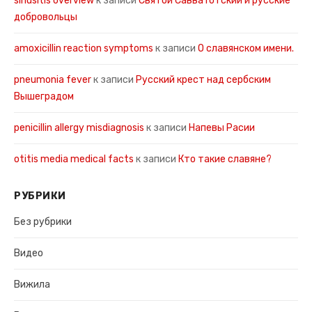
sinusitis overview
к записи
Святой Савва Готский и русские
добровольцы
amoxicillin reaction symptoms
к записи
О славянском имени.
pneumonia fever
к записи
Русский крест над сербским
Вышеградом
penicillin allergy misdiagnosis
к записи
Напевы Расии
otitis media medical facts
к записи
Кто такие славяне?
РУБРИКИ
Без рубрики
Видео
Вижила