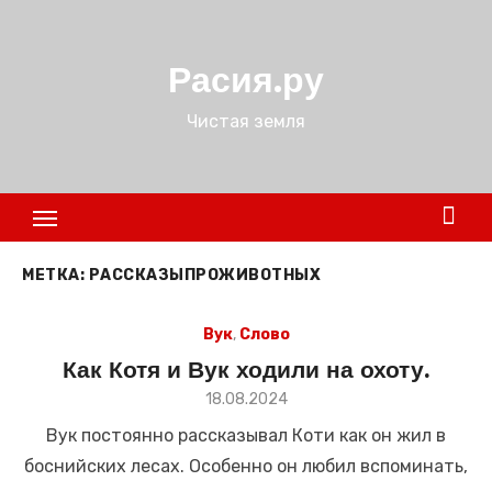
Перейти
к
Расия.ру
содержимому
Чистая земля
МЕТКА:
РАССКАЗЫПРОЖИВОТНЫХ
Вук
,
Слово
Как Котя и Вук ходили на охоту.
Размещено
18.08.2024
в
Вук постоянно рассказывал Коти как он жил в
боснийских лесах. Особенно он любил вспоминать,