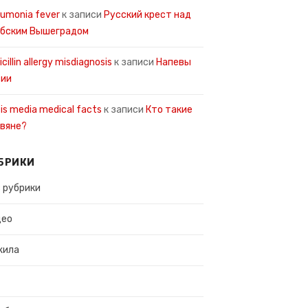
umonia fever
к записи
Русский крест над
рбским Вышеградом
icillin allergy misdiagnosis
к записи
Напевы
сии
tis media medical facts
к записи
Кто такие
вяне?
БРИКИ
 рубрики
део
жила