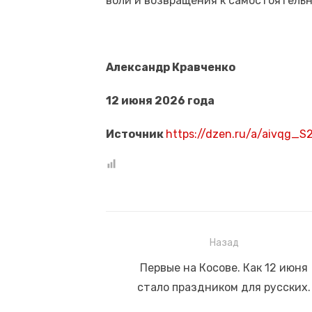
воли и возвращения к самостоятельн
Александр Кравченко
12 июня 2026 года
Источник
https://dzen.ru/a/aivqg_
Навигация
Назад
по
Предыдущая
Первые на Косове. Как 12 июня
запись:
стало праздником для русских.
записям