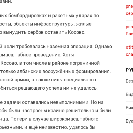
авии.
pne
се
ных бомбардировках и ракетных ударах по
осты, объекты инфраструктуры, жилые
pen
о вынудить сербов оставить Косово.
Ра
й цели требовалась наземная операция. Однако
oti
номасштабное проведение. Хотя
сла
Косово, в том числе в районе пограничной
РУ
 только албанские вооружённые формирования,
нской армии, а также силы специального
Без
биться решающего успеха им не удалось.
Ви
е задачи оставались невыполнимыми. Но на
Ви
ербы были настроены крайне решительно и были
онца. Потери в случае широкомасштабного
Вук
рьёзными, и ещё неизвестно, удалось бы