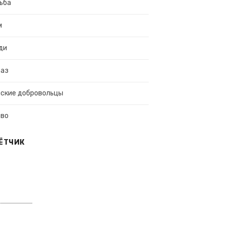
ьба
м
ди
раз
ские добровольцы
ово
ЁТЧИК