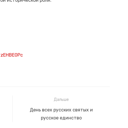
ой исторической роли.
S2zEHBE0Pc
Дальше
Следующая
День всех русских святых и
запись:
русское единство