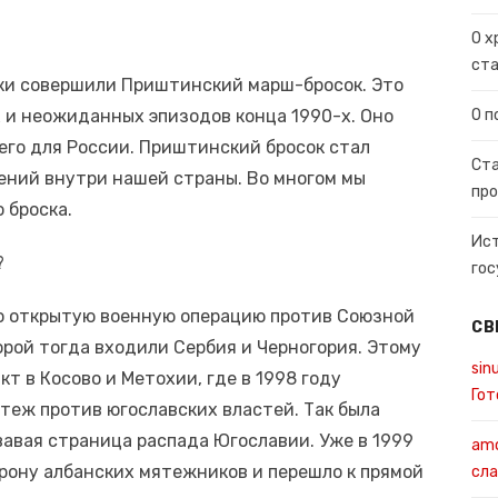
О х
ста
ики совершили Приштинский марш-бросок. Это
 и неожиданных эпизодов конца 1990-х. Оно
О п
его для России. Приштинский бросок стал
Ста
ний внутри нашей страны. Во многом мы
про
 броска.
Ист
?
гос
ло открытую военную операцию против Союзной
СВ
орой тогда входили Сербия и Черногория. Этому
sin
 в Косово и Метохии, где в 1998 году
Гот
теж против югославских властей. Так была
вавая страница распада Югославии. Уже в 1999
amo
рону албанских мятежников и перешло к прямой
сла