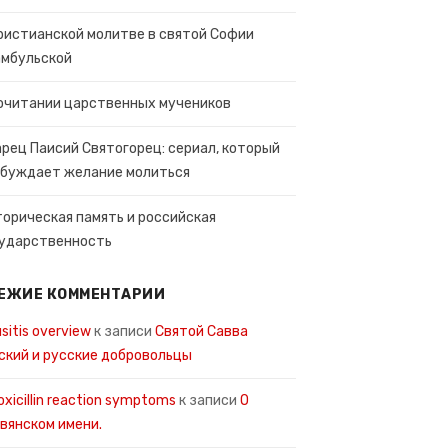
ристианской молитве в святой Софии
мбульской
очитании царственных мучеников
рец Паисий Святогорец: сериал, который
буждает желание молиться
орическая память и российская
ударственность
ЕЖИЕ КОММЕНТАРИИ
usitis overview
к записи
Святой Савва
ский и русские добровольцы
xicillin reaction symptoms
к записи
О
вянском имени.