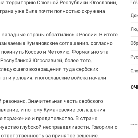
Гуд
 на территорию Союзной Республики Югославии,
страна уже была почти полностью окружена
До
Лю
 западные страны обратились к России. В итоге
азываемые Кумановские соглашения, согласно
Об
 покинуть Косово и Метохию. Формально эта
Рус
Республикой Югославией, более того,
следующего возвращения туда сербских
Сл
 эти условия, и югославские войска начали
СЧ
 резонанс. Значительная часть сербского
ивление, и потому Кумановские соглашения
е поражение и предательство. В стране
чувство глубокой несправедливости. Говорили о
 ответственность за принятое решение.