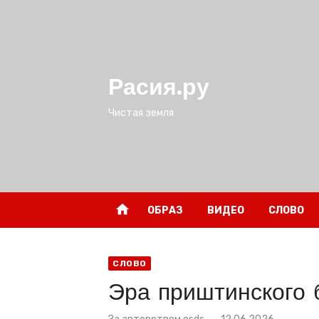
Перейти
к
содержимому
Расия.ру
Чистая земля
home
ОБРАЗ
ВИДЕО
СЛОВО
СЛОВО
Эра приштинского 
Размещено