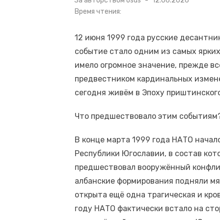
За авторством
osds
12.06.2026
в
Время чтения:
12 июня 1999 года русские десантн
событие стало одним из самых ярких
имело огромное значение, прежде вс
предвестником кардинальных измене
сегодня живём в Эпоху приштинского
Что предшествовало этим событиям
В конце марта 1999 года НАТО нача
Республики Югославии, в состав кот
предшествовал вооружённый конфликт
албанские формирования подняли мя
открыта ещё одна трагическая и кро
году НАТО фактически встало на сто