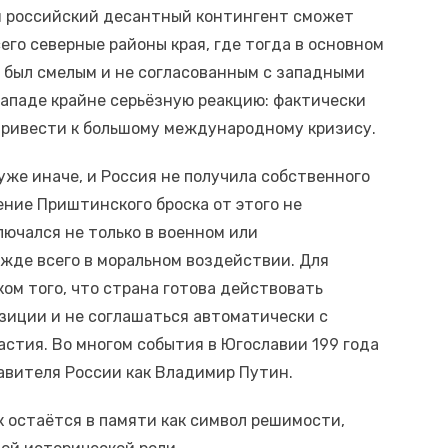
ый российский десантный контингент сможет
его северные районы края, где тогда в основном
 был смелым и не согласованным с западными
Западе крайне серьёзную реакцию: фактически
 привести к большому международному кризису.
же иначе, и Россия не получила собственного
ение Приштинского броска от этого не
лючался не только в военном или
жде всего в моральном воздействии. Для
ком того, что страна готова действовать
зиции и не соглашаться автоматически с
стия. Во многом события в Югославии 199 года
авителя России как Владимир Путин.
 остаётся в памяти как символ решимости,