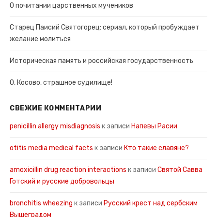
О почитании царственных мучеников
Старец Паисий Святогорец: сериал, который пробуждает
желание молиться
Историческая память и российская государственность
О, Косово, страшное судилище!
СВЕЖИЕ КОММЕНТАРИИ
penicillin allergy misdiagnosis
к записи
Напевы Расии
otitis media medical facts
к записи
Кто такие славяне?
amoxicillin drug reaction interactions
к записи
Святой Савва
Готский и русские добровольцы
bronchitis wheezing
к записи
Русский крест над сербским
Вышеградом