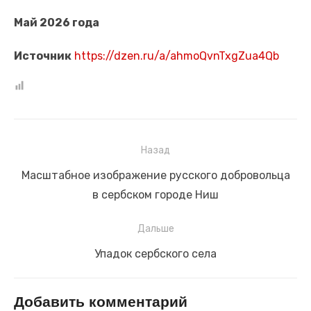
Май 2026 года
Источник
https://dzen.ru/a/ahmoQvnTxgZua4Qb
Навигация
Назад
по
Предыдущая
Масштабное изображение русского добровольца
записям
запись:
в сербском городе Ниш
Дальше
Следующая
Упадок сербского села
запись:
Добавить комментарий