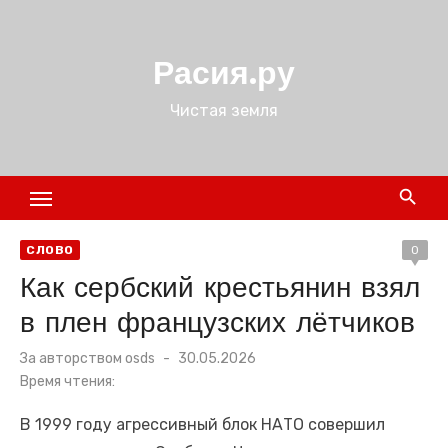
Перейти
к
Расия.ру
содержимому
Чистая земля
СЛОВО
0
Как сербский крестьянин взял
в плен французских лётчиков
Размещено
За авторством
osds
30.05.2026
в
Время чтения:
В 1999 году агрессивный блок НАТО совершил