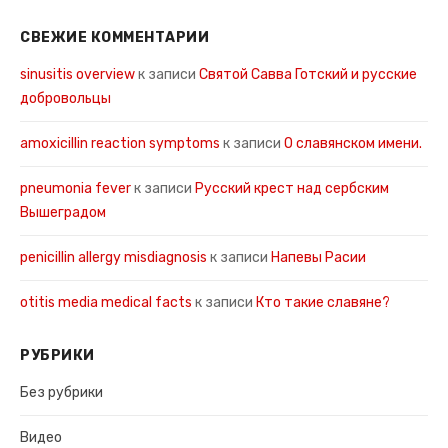
СВЕЖИЕ КОММЕНТАРИИ
sinusitis overview
к записи
Святой Савва Готский и русские
добровольцы
amoxicillin reaction symptoms
к записи
О славянском имени.
pneumonia fever
к записи
Русский крест над сербским
Вышеградом
penicillin allergy misdiagnosis
к записи
Напевы Расии
otitis media medical facts
к записи
Кто такие славяне?
РУБРИКИ
Без рубрики
Видео