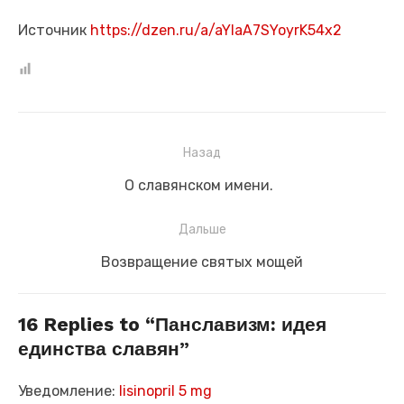
Источник
https://dzen.ru/a/aYIaA7SYoyrK54x2
Навигация
Назад
по
Предыдущая
О славянском имени.
записям
запись:
Дальше
Следующая
Возвращение святых мощей
запись:
16 Replies to “
Панславизм: идея
единства славян
”
Уведомление:
lisinopril 5 mg