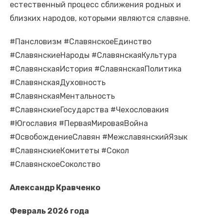
естественный процесс сближения родных и
близких народов, которыми являются славяне.
#Пансловизм #СлавянскоеЕдинство
#СлавянскиеНароды #СлавянскаяКультура
#СлавянскаяИстория #СлавянскаяПолитика
#СлавянскаяДуховность
#СлавянскаяМентальность
#СлавянскиеГосударства #Чехословакия
#Югославия #ПерваяМироваяВойна
#ОсвобождениеСлавян #МежславянскийЯзык
#СлавянскиеКомитеты #Сокол
#СлавянскоеСоколство
Александр Кравченко
Февраль 2026 года