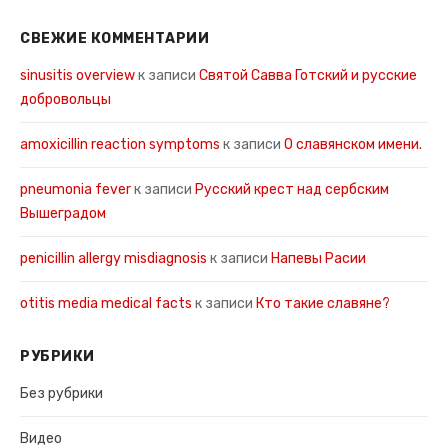
СВЕЖИЕ КОММЕНТАРИИ
sinusitis overview
к записи
Святой Савва Готский и русские
добровольцы
amoxicillin reaction symptoms
к записи
О славянском имени.
pneumonia fever
к записи
Русский крест над сербским
Вышеградом
penicillin allergy misdiagnosis
к записи
Напевы Расии
otitis media medical facts
к записи
Кто такие славяне?
РУБРИКИ
Без рубрики
Видео