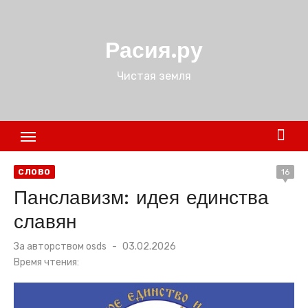
Перейти
к
Расия.ру
содержимому
Чистая земля
СЛОВО
16
Панславизм: идея единства
славян
Размещено
За авторством
osds
03.02.2026
в
Время чтения: