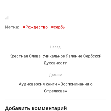
Метка:
Рождество
сербы
Навигация
Назад
по
Предыдущая
Крестная Слава: Уникальное Явление Сербской
записям
запись:
Духовности
Дальше
Следующая
Аудиоверсия книги «Воспоминания о
запись:
Стрелкове»
Добавить комментарий