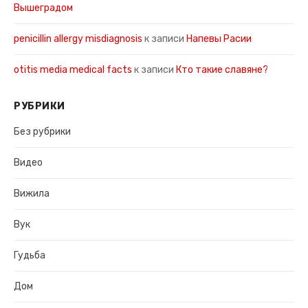
Вышеградом
penicillin allergy misdiagnosis
к записи
Напевы Расии
otitis media medical facts
к записи
Кто такие славяне?
РУБРИКИ
Без рубрики
Видео
Вижила
Вук
Гудьба
Дом