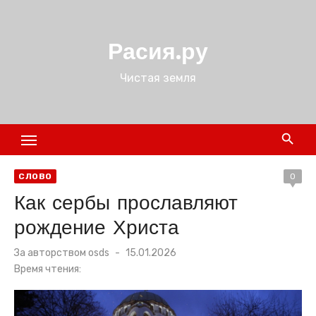
Перейти
к
Расия.ру
содержимому
Чистая земля
СЛОВО
0
Как сербы прославляют
рождение Христа
Размещено
За авторством
osds
15.01.2026
в
Время чтения: