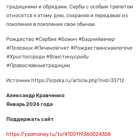
традициями и обрядами. Сербы с особым трепетом
относятся к этому дню, сохраняя и передавая из
поколения в поколение свои обычаи.
Рождество #Сербия #Божич #Бадний
вечер
#Полазник #Печено
ягнят #Рождественская
погача
#Христос
сроди #Воистину
сроди
#Православные
традиции
Источник https://srpska.ru/article.php?nid=33712
Александр Кравченко
Январь 2026 года
Поддержать сайт
https://yoomoney.ru/to/4100119360024358