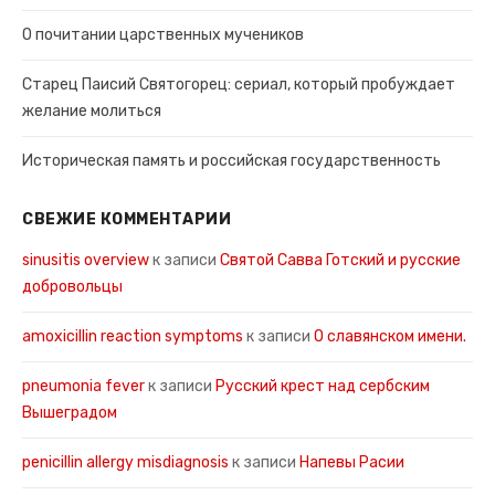
О почитании царственных мучеников
Старец Паисий Святогорец: сериал, который пробуждает
желание молиться
Историческая память и российская государственность
СВЕЖИЕ КОММЕНТАРИИ
sinusitis overview
к записи
Святой Савва Готский и русские
добровольцы
amoxicillin reaction symptoms
к записи
О славянском имени.
pneumonia fever
к записи
Русский крест над сербским
Вышеградом
penicillin allergy misdiagnosis
к записи
Напевы Расии