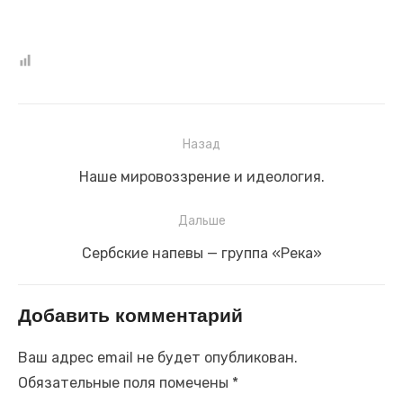
Навигация
Назад
по
Предыдущая
Наше мировоззрение и идеология.
записям
запись:
Дальше
Следующая
Сербские напевы — группа «Река»
запись:
Добавить комментарий
Ваш адрес email не будет опубликован.
Обязательные поля помечены
*