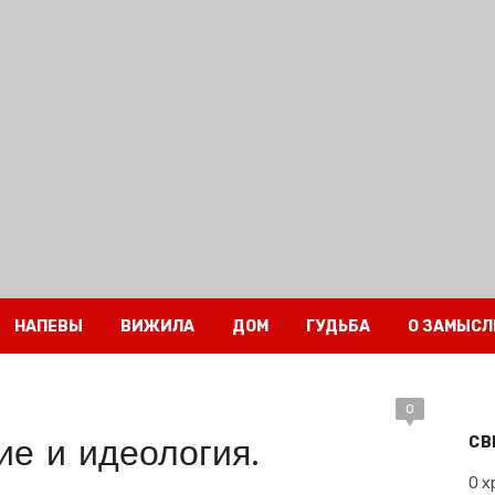
НАПЕВЫ
ВИЖИЛА
ДОМ
ГУДЬБА
О ЗАМЫСЛ
0
е и идеология.
СВ
О х