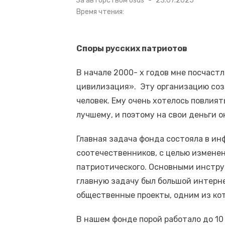
За авторством
osds
23.07.2025
в
Время чтения:
Споры русских патриотов
В начале 2000- х годов мне посчаст
цивилизация». Эту организацию соз
человек. Ему очень хотелось повлият
лучшему, и поэтому на свои деньги о
Главная задача фонда состояла в и
соотечественников, с целью изменен
патриотического. Основными инстру
главную задачу был большой интерн
общественные проекты, одним из кот
В нашем фонде порой работало до 10