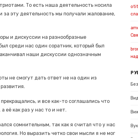
триотами. То есть наша деятельность носила
oti
и за эту деятельность мы получали жалование,
сла
amo
Свя
поры и дискуссии на разнообразные
ыл среди нас один соратник, который был
bro
 заканчивал наши дискуссии однозначным
над
РУ
оты не смогут дать ответ не на один из
Без
 развития.
Ви
 прекращались, и все как-то соглашались что
 её как раз у нас то и нет.
Ви
ался сомнительным, так как я считал что у нас
Вук
еология. Но выразить четко свои мысли я не мог