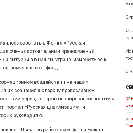
ста
О п
Ста
про
ливилось работать в Фонде «Русская
дал очень состоятельный православный
Ист
гос
ь на ситуацию в нашей стране, изменить её к
н организовал этот фонд.
О, 
нформационном воздействии на наших
СВ
ия их сознания в сторону православно-
ментами через, который планировалось достичь
pne
се
ет-портал «Русская цивилизация» и
орых руководил я.
pen
Ра
 человек. Всех нас работников фонда можно