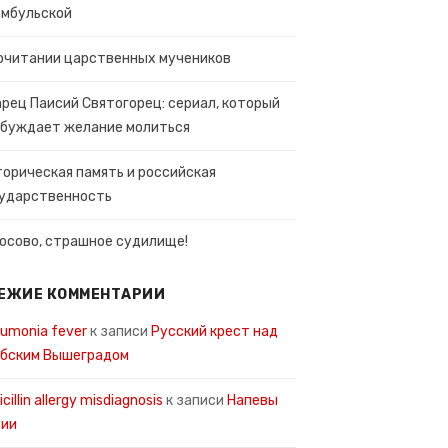
мбульской
очитании царственных мучеников
рец Паисий Святогорец: сериал, который
буждает желание молиться
орическая память и российская
ударственность
Косово, страшное судилище!
ЕЖИЕ КОММЕНТАРИИ
umonia fever
к записи
Русский крест над
рбским Вышеградом
icillin allergy misdiagnosis
к записи
Напевы
сии