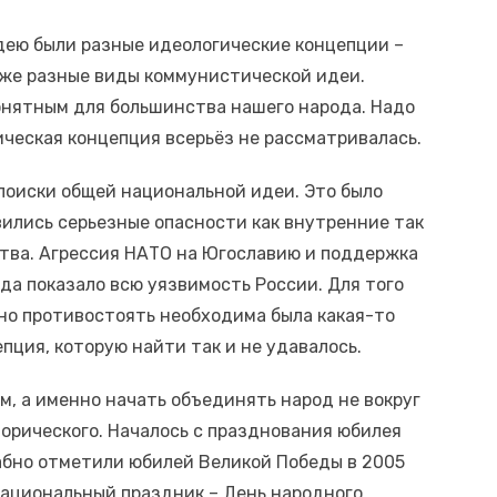
ею были разные идеологические концепции –
 же разные виды коммунистической идеи.
онятным для большинства нашего народа. Надо
ческая концепция всерьёз не рассматривалась.
поиски общей национальной идеи. Это было
вились серьезные опасности как внутренние так
ства. Агрессия НАТО на Югославию и поддержка
да показало всю уязвимость России. Для того
но противостоять необходима была какая-то
пция, которую найти так и не удавалось.
, а именно начать объединять народ не вокруг
торического. Началось с празднования юбилея
абно отметили юбилей Великой Победы в 2005
национальный праздник – День народного