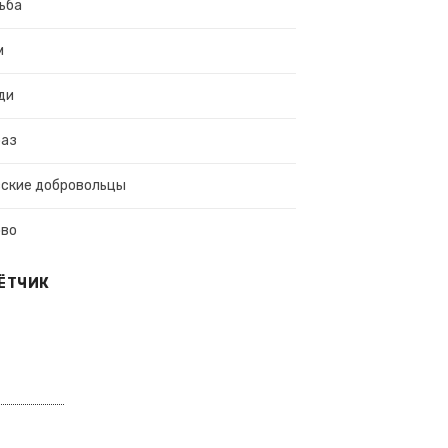
ьба
м
ди
раз
ские добровольцы
ово
ЁТЧИК