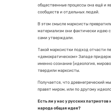
общественные процессы она ещё и я
сообществ и отдельных людей.
В этом смысле марксисты превратили
материализм они фактически идею ст
сами утверждали.
Такой марксистки подход отчасти пе
«демократическом» Западе придержи
именно сознание (идеология, мировоз
твердили марксисты.
Получается, что древнегреческий м
правят миром, или по другому идео
Есть ли у нас у русских патриот
народа общая идея?