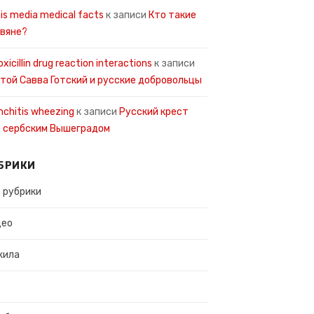
tis media medical facts
к записи
Кто такие
вяне?
xicillin drug reaction interactions
к записи
той Савва Готский и русские добровольцы
nchitis wheezing
к записи
Русский крест
 сербским Вышеградом
БРИКИ
 рубрики
део
жила