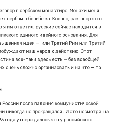
азговор в сербском монастыре. Монахи меня
т сербам в борьбе за Косово, разговор этот
то я им ответил, русские сейчас находится в
никакого единого идейного основания. Для
звышенная идея — или Третий Рим или Третий
побуждают наш народ к действию. Этот
истина все-таки здесь есть — без всеобщей
их очень сложно организовать и на что — то
и
 России после падения коммунистической
и никогда не прекращался . И это несмотря на
93 года утверждалось что у российского