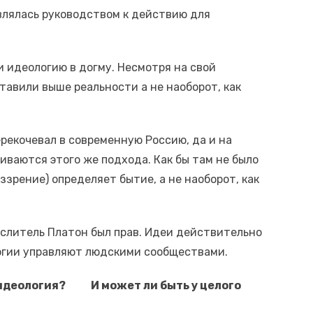
влялась руководством к действию для
 идеологию в догму. Несмотря на свой
авили выше реальности а не наоборот, как
рекочевал в современную Россию, да и на
ваются этого же подхода. Как бы там не было
зрение) определяет бытие, а не наоборот, как
ыслитель Платон был прав. Идеи действительно
логии управляют людскими сообществами.
ов идеология? И может ли быть у целого