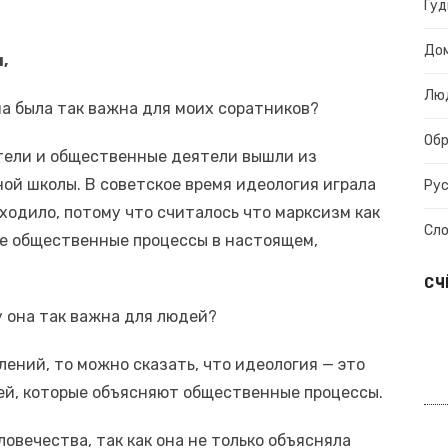
Гуд
До
,
Лю
на была так важна для моих соратников?
Об
тели и общественные деятели вышли из
ой школы. В советское время идеология играла
Рус
ходило, потому что считалось что марксизм как
Сл
се общественные процессы в настоящем,
СЧ
у она так важна для людей?
ний, то можно сказать, что идеология — это
ей, которые объясняют общественные процессы.
овечества, так как она не только объясняла