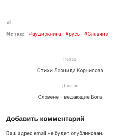
Метка:
аудиокнига
русь
Славяне
Навигация
Назад
по
Предыдущая
Стихи Леонида Корнилова
записям
запись:
Дальше
Следующая
Словене – ведающие Бога
запись:
Добавить комментарий
Ваш адрес email не будет опубликован.