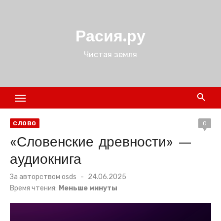
Перейти
к
Расия.ру
содержимому
Чистая земля
СЛОВО
0
«Словенские древности» —
аудиокнига
Размещено
За авторством
osds
24.06.2025
в
Время чтения:
Меньше минуты