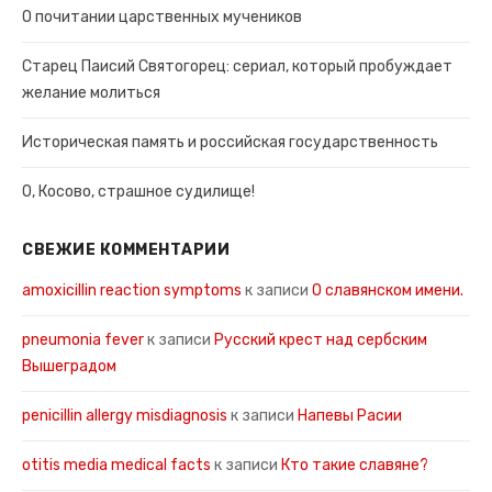
О почитании царственных мучеников
Старец Паисий Святогорец: сериал, который пробуждает
желание молиться
Историческая память и российская государственность
О, Косово, страшное судилище!
СВЕЖИЕ КОММЕНТАРИИ
amoxicillin reaction symptoms
к записи
О славянском имени.
pneumonia fever
к записи
Русский крест над сербским
Вышеградом
penicillin allergy misdiagnosis
к записи
Напевы Расии
otitis media medical facts
к записи
Кто такие славяне?