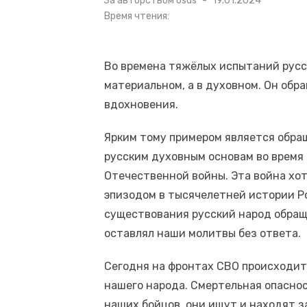
За авторством
osds
19.01.2024
в
Время чтения:
Во времена тяжёлых испытаний русск
материальном, а в духовном. Он обра
вдохновения.
Ярким тому примером является обращ
русским духовным основам во время
Отечественной войны. Эта война хот
эпизодом в тысячелетней истории Ро
существования русский народ обраща
оставлял наши молитвы без ответа.
Сегодня на фронтах СВО происходи
нашего народа. Смертельная опасно
наших бойцов, они ищут и находят за