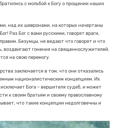
обратились с мольбой к Богу о прощении наших
ми, над их шевронами, на которых начертаны
Бог! Раз Бог с вами русскими, говорят враги,
тправим. Безумцы, не ведают что говорят и что
ь, воздвигают гонения на священнослужителей,
тся на свою перемогу.
рства заключается в том, что они отказались
 земным националистическим концепциям. Их
исключает Бога – вершителя судеб, и может
сти к своим братьям и своему православному
ывает, что такие концепции недолговечны и