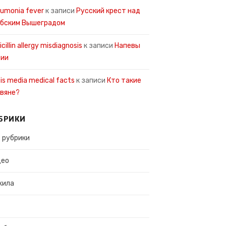
umonia fever
к записи
Русский крест над
рбским Вышеградом
icillin allergy misdiagnosis
к записи
Напевы
сии
tis media medical facts
к записи
Кто такие
вяне?
БРИКИ
 рубрики
део
жила