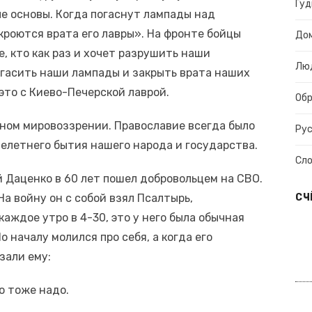
Гуд
е основы. Когда погаснут лампады над
кроются врата его лавры». На фронте бойцы
До
, кто как раз и хочет разрушить наши
Лю
угасить наши лампады и закрыть врата наших
это с Киево-Печерской лаврой.
Об
вном мировоззрении. Православие всегда было
Рус
челетнего бытия нашего народа и государства.
Сл
 Даценко в 60 лет пошел добровольцем на СВО.
а войну он с собой взял Псалтырь,
СЧ
каждое утро в 4-30, это у него была обычная
о началу молился про себя, а когда его
зали ему:
то тоже надо.