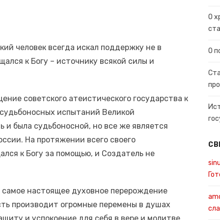
О х
ста
ий человек всегда искал поддержку не в
О п
щался к Богу – источнику всякой силы и
Ста
про
ение советского атеистического государства к
Ист
 судьбоносных испытаний Великой
гос
ь и была судьбоносной, но все же является
ссии. На протяжении всего своего
СВ
лся к Богу за помощью, и Создатель не
sin
Гот
т самое настоящее духовное перерождение
amo
сть производит огромные перемены в душах
сла
щиту и успокоение для себя в вере и молитве.