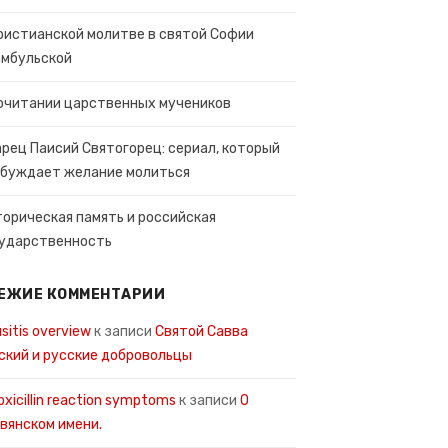
ристианской молитве в святой Софии
мбульской
очитании царственных мучеников
рец Паисий Святогорец: сериал, который
буждает желание молиться
орическая память и российская
ударственность
ЕЖИЕ КОММЕНТАРИИ
usitis overview
к записи
Святой Савва
ский и русские добровольцы
xicillin reaction symptoms
к записи
О
вянском имени.