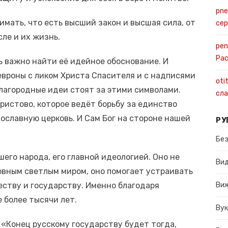
pne
мать, что есть высший закон и высшая сила, от
се
сле и их жизнь.
pen
Ра
нь важно найти её идейное обоснование. И
евроны с ликом Христа Спасителя и с надписями
oti
благородные идеи стоят за этими символами.
сла
ристово, которое ведёт борьбу за единство
ославную церковь. И Сам Бог на стороне нашей
РУ
Без
его народа, его главной идеологией. Оно не
Ви
овным светлым миром, оно помогает устраивать
ществу и государству. Именно благодаря
Ви
 более тысячи лет.
Вук
 «Конец русскому государству будет тогда,