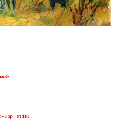
ник»
рмияр
СВО