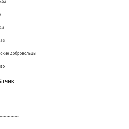
ьба
м
ди
раз
ские добровольцы
ово
ЁТЧИК