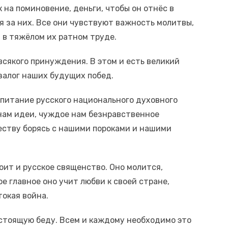
 на поминовение, деньги, чтобы он отнёс в
ся за них. Все они чувствуют важность молитвы,
 в тяжёлом их ратном труде.
всякого принуждения. В этом и есть великий
 залог наших будущих побед.
спитание русского национального духовного
нам идеи, чуждое нам безнравственное
еству борясь с нашими пороками и нашими
оит и русское священство. Оно молится,
е главное оно учит любви к своей стране,
токая война.
астоящую беду. Всем и каждому необходимо это