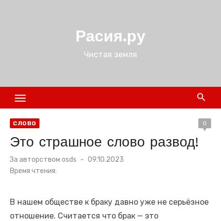
Перейти
к
Расия.ру
содержимому
Чистая земля
СЛОВО
0
Это страшное слово развод!
Размещено
За авторством
osds
09.10.2023
в
Время чтения:
В нашем обществе к браку давно уже не серьёзное
отношение. Считается что брак — это