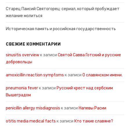
Старец Паисий Святогорец: сериал, который пробуждает
желание молиться
Историческая память и российская государственность
СВЕЖИЕ КОММЕНТАРИИ
sinusitis overview
к записи
Святой Савва Готский и русские
добровольцы
amoxicillin reaction symptoms
к записи
О славянском имени.
pneumonia fever
к записи
Русский крест над сербским
Вышеградом
penicillin allergy misdiagnosis
к записи
Напевы Расии
otitis media medical facts
к записи
Кто такие славяне?