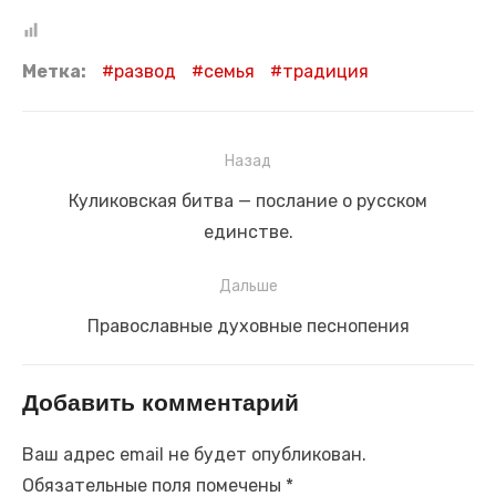
Метка:
развод
семья
традиция
Навигация
Назад
по
Предыдущая
Куликовская битва — послание о русском
записям
запись:
единстве.
Дальше
Следующая
Православные духовные песнопения
запись:
Добавить комментарий
Ваш адрес email не будет опубликован.
Обязательные поля помечены
*