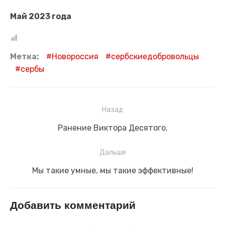
Май 2023 года
Метка:
Новороссия
сербскиедобровольцы
сербы
Навигация
Назад
по
Предыдущая
Ранение Виктора Десятого.
записям
запись:
Дальше
Следующая
Мы такие умные, мы такие эффективные!
запись:
Добавить комментарий