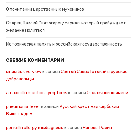
О почитании царственных мучеников
Старец Паисий Святогорец: сериал, который пробуждает
желание молиться
Историческая память и российская государственность
СВЕЖИЕ КОММЕНТАРИИ
sinusitis overview
к записи
Святой Савва Готский и русские
добровольцы
amoxicillin reaction symptoms
к записи
О славянском имени.
pneumonia fever
к записи
Русский крест над сербским
Вышеградом
penicillin allergy misdiagnosis
к записи
Напевы Расии