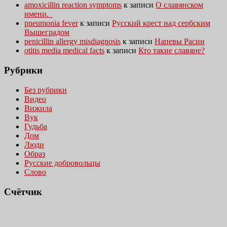
amoxicillin reaction symptoms
к записи
О славянском
имени.
pneumonia fever
к записи
Русский крест над сербским
Вышеградом
penicillin allergy misdiagnosis
к записи
Напевы Расии
otitis media medical facts
к записи
Кто такие славяне?
Рубрики
Без рубрики
Видео
Вижила
Вук
Гудьба
Дом
Люди
Образ
Русские добровольцы
Слово
Счётчик