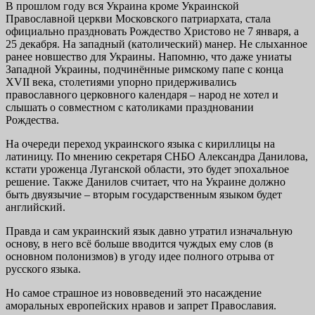
В прошлом году вся Украина кроме Украинской
Православной церкви Московского патриархата, стала
официально праздновать Рождество Христово не 7 января, а
25 декабря. На западный (католический) манер. Не слыханное
ранее новшество для Украины. Напомню, что даже униаты
Западной Украины, подчинённые римскому папе с конца
XVII века, столетиями упорно придерживались
православного церковного календаря – народ не хотел и
слышать о совместном с католиками праздновании
Рождества.
На очереди переход украинского языка с кириллицы на
латиницу. По мнению секретаря СНБО Александра Данилова,
кстати уроженца Луганской области, это будет эпохальное
решение. Также Данилов считает, что на Украине должно
быть двуязычие – вторым государственным языком будет
английский.
Правда и сам украинский язык давно утратил изначальную
основу, в него всё больше вводится чуждых ему слов (в
основном полонизмов) в угоду идее полного отрыва от
русского языка.
Но самое страшное из нововведений это насаждение
аморальных европейских нравов и запрет Православия.