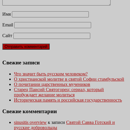
Имя
Email
Сайт
Свежие записи
Что значит быть русским человеком?
О христианской молитве в святой Софии стамбульской
О почитании царственных мучеников
Старец Паисий Святогорец: сериал, который
пробуждает желание молиться
Историческая память и российская государственность
Свежие комментарии
sinusitis overview
к записи
Святой Савва Готский и
русские добровольцы