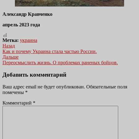
Александр Кравченко
апрель 2023 года
Метка:
украина
Навигация
Назад
Предыдущая
Как и почему Украина стала частью России.
по
запись:
Дальше
записям
Следующая
Переосмыслить жизнь. О проблемах раненых бойцов.
запись:
Добавить комментарий
Ваш адрес email не будет опубликован.
Обязательные поля
помечены
*
Комментарий
*