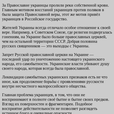
За Православие украинцы пролили реки собственной крови.
Главным мотивом восстаний украинцев против поляков в
была защита Православной веры, этот же мотив привёл
украинцев в Российское государство.
Жителей Украины всегда отличало особое отношение к своей
вере. Например, в Советском Союзе, где религия подвергалась
гонениям, на Украине было больше православных церквей,
чем на остальной территории СССР. Добрая половина
русских священников — это выходцы с Украины.
Запрет Русской православной церкви на Украине —
последний удар по уничтожению настоящего украинского
народа, его самобытности. Украинские власти убивают душу
своего народа, которая всегда была православной.
Ликвидация самобытных украинских признаков есть не что
иное, как продолжение борьбы с проявлениями русскости
внутри несчастного малороссийского общества.
Главная проблема украинцев, в том, что они не
воспринимают в полноте своё бытие и бытие своих предков.
Взгляд их поверхностен и фрагментарен. Подобное
восприятие действительности не позволяет разглядеть
истинное благо и очевидные опасности.