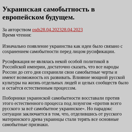
Украинская самобытность в
европейском будущем.
Размещено
За авторством
osds
28.04.2023
28.04.2023
в
Время чтения:
Изначально появление украинства как идеи было связано с
сохранением самобытности перед лицом русификации.
Русификация не являлась некой особой политикой в
Российской империи, достаточно сказать, что все народы
России до сего дня сохранили свои самобытные черты и
имеют возможность их развивать. Влияние мощной русской
культуры на жизнь отдельных людей и целых сообществ было
и остаётся естественным процессом.
Поборники украинской самобытности восставали против
этого естественного процесса под лозунгом «против всего
русского за всё самобытное украинское». Но парадокс
ситуации заключается в том, что, отделившись от русского
материнского древа украинцы стали терять все основные
самобытные признаки.