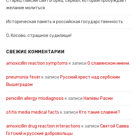
Старец Паисий Святогорец: сериал, который пробуждает
желание молиться
Историческая память и российская государственность
О, Косово, страшное судилище!
СВЕЖИЕ КОММЕНТАРИИ
amoxicillin reaction symptoms
к записи
О славянском имени.
pneumonia fever
к записи
Русский крест над сербским
Вышеградом
penicillin allergy misdiagnosis
к записи
Напевы Расии
otitis media medical facts
к записи
Кто такие славяне?
amoxicillin drug reaction interactions
к записи
Святой Савва
Готский и русские добровольцы