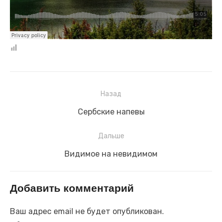
Навигация
Назад
по
Предыдущая
Сербские напевы
записям
запись:
Дальше
Следующая
Видимое на невидимом
запись:
Добавить комментарий
Ваш адрес email не будет опубликован.