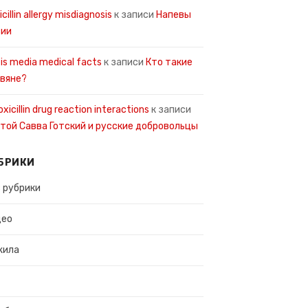
icillin allergy misdiagnosis
к записи
Напевы
сии
tis media medical facts
к записи
Кто такие
вяне?
xicillin drug reaction interactions
к записи
той Савва Готский и русские добровольцы
БРИКИ
 рубрики
део
жила