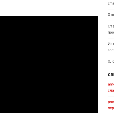
ста
О п
Ста
про
Ист
гос
О, 
СВ
amo
сла
pne
се