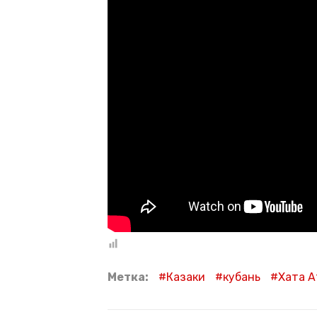
Метка:
Казаки
кубань
Хата 