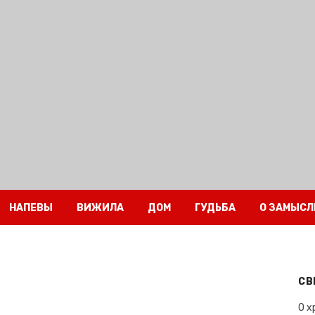
НАПЕВЫ
ВИЖИЛА
ДОМ
ГУДЬБА
О ЗАМЫСЛ
СВ
О х