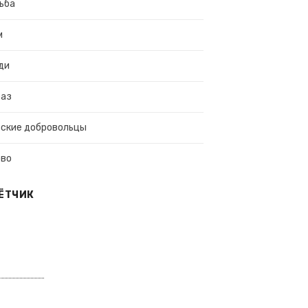
ьба
м
ди
раз
ские добровольцы
ово
ЁТЧИК