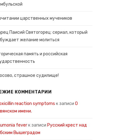
мбульской
очитании царственных мучеников
рец Паисий Святогорец: сериал, который
буждает желание молиться
орическая память и российская
ударственность
Косово, страшное судилище!
ЕЖИЕ КОММЕНТАРИИ
xicillin reaction symptoms
к записи
О
вянском имени.
umonia fever
к записи
Русский крест над
рбским Вышеградом