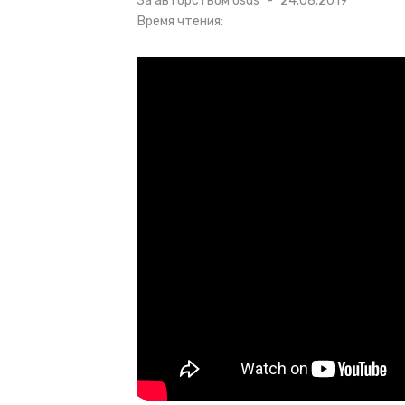
За авторством
osds
24.08.2019
в
Время чтения: