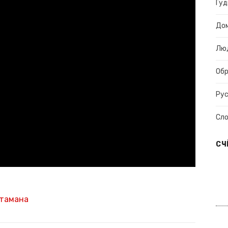
Гуд
До
Лю
Об
Рус
Сл
СЧ
Атамана