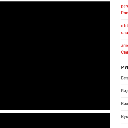
pen
Ра
oti
сла
amo
Свя
РУ
Без
Ви
Ви
Вук