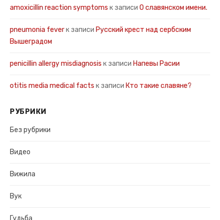
amoxicillin reaction symptoms
к записи
О славянском имени.
pneumonia fever
к записи
Русский крест над сербским
Вышеградом
penicillin allergy misdiagnosis
к записи
Напевы Расии
otitis media medical facts
к записи
Кто такие славяне?
РУБРИКИ
Без рубрики
Видео
Вижила
Вук
Гудьба