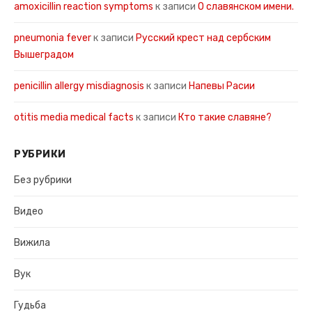
amoxicillin reaction symptoms
к записи
О славянском имени.
pneumonia fever
к записи
Русский крест над сербским
Вышеградом
penicillin allergy misdiagnosis
к записи
Напевы Расии
otitis media medical facts
к записи
Кто такие славяне?
РУБРИКИ
Без рубрики
Видео
Вижила
Вук
Гудьба