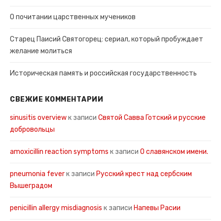
О почитании царственных мучеников
Старец Паисий Святогорец: сериал, который пробуждает
желание молиться
Историческая память и российская государственность
СВЕЖИЕ КОММЕНТАРИИ
sinusitis overview
к записи
Святой Савва Готский и русские
добровольцы
amoxicillin reaction symptoms
к записи
О славянском имени.
pneumonia fever
к записи
Русский крест над сербским
Вышеградом
penicillin allergy misdiagnosis
к записи
Напевы Расии