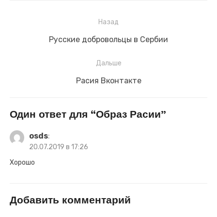
Навигация
Назад
по
Предыдущая
Русские добровольцы в Сербии
записям
запись:
Дальше
Следующая
Расия Вконтакте
запись:
Один ответ для “Образ Расии”
osds
:
20.07.2019 в 17:26
Хорошо
Добавить комментарий