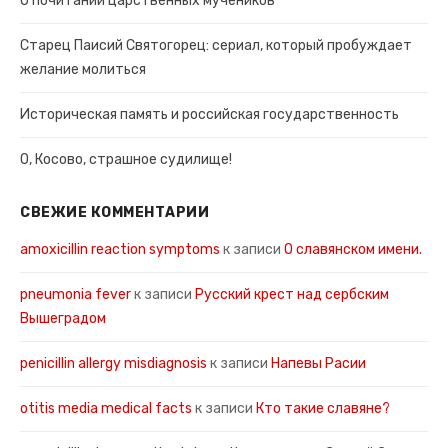
О почитании царственных мучеников
Старец Паисий Святогорец: сериал, который пробуждает
желание молиться
Историческая память и российская государственность
О, Косово, страшное судилище!
СВЕЖИЕ КОММЕНТАРИИ
amoxicillin reaction symptoms
к записи
О славянском имени.
pneumonia fever
к записи
Русский крест над сербским
Вышеградом
penicillin allergy misdiagnosis
к записи
Напевы Расии
otitis media medical facts
к записи
Кто такие славяне?