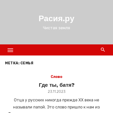
Перейти
к
Расия.ру
содержимому
Чистая земля
МЕТКА:
СЕМЬЯ
Слово
Где ты, батя?
Размещено
23.11.2023
в
Отца у русских никогда прежде XX века не
называли папой. Это слово пришло к нам из