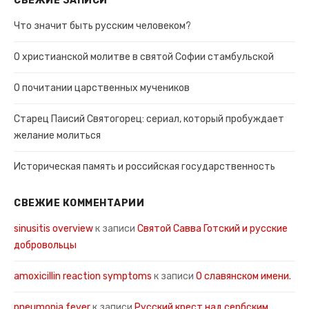
СВЕЖИЕ ЗАПИСИ
Что значит быть русским человеком?
О христианской молитве в святой Софии стамбульской
О почитании царственных мучеников
Старец Паисий Святогорец: сериал, который пробуждает
желание молиться
Историческая память и российская государственность
СВЕЖИЕ КОММЕНТАРИИ
sinusitis overview
к записи
Святой Савва Готский и русские
добровольцы
amoxicillin reaction symptoms
к записи
О славянском имени.
pneumonia fever
к записи
Русский крест над сербским