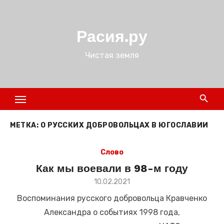
Перейти
к
Расия.ру
содержимому
Чистая земля
МЕТКА:
О РУССКИХ ДОБРОВОЛЬЦАХ В ЮГОСЛАВИИ
Слово
Как мы воевали в 98-м году
Размещено
10.02.2021
в
Воспоминания русского добровольца Кравченко
Александра о событиях 1998 года,