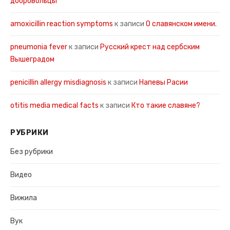
добровольцы
amoxicillin reaction symptoms
к записи
О славянском имени.
pneumonia fever
к записи
Русский крест над сербским
Вышеградом
penicillin allergy misdiagnosis
к записи
Напевы Расии
otitis media medical facts
к записи
Кто такие славяне?
РУБРИКИ
Без рубрики
Видео
Вижила
Вук