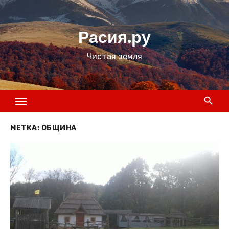
Перейти
к
Расия.ру
содержимому
Чистая земля
МЕТКА:
ОБЩИНА