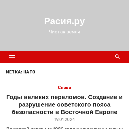
Перейти
к
Расия.ру
содержимому
Чистая земля
МЕТКА:
НАТО
Слово
Годы великих переломов. Создание и
разрушение советского пояса
безопасности в Восточной Европе
Размещено
19.01.2024
в