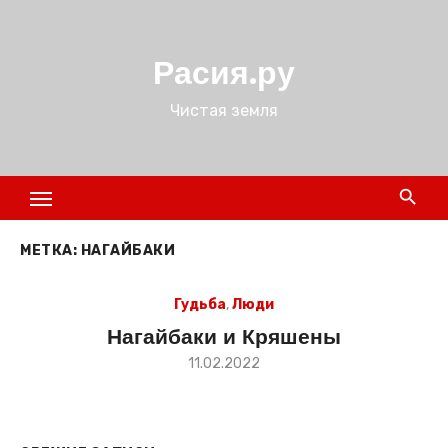
Перейти
к
Расия.ру
содержимому
Чистая земля
МЕТКА:
НАГАЙБАКИ
Гудьба
,
Люди
Нагайбаки и Кряшены
Размещено
11.02.2022
в