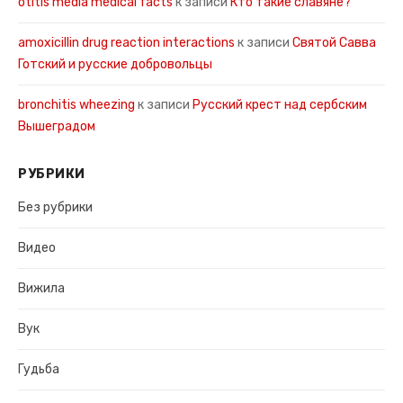
otitis media medical facts
к записи
Кто такие славяне?
amoxicillin drug reaction interactions
к записи
Святой Савва
Готский и русские добровольцы
bronchitis wheezing
к записи
Русский крест над сербским
Вышеградом
РУБРИКИ
Без рубрики
Видео
Вижила
Вук
Гудьба