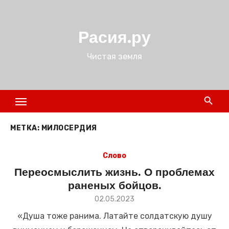
Перейти
к
Расия.ру
содержимому
Чистая земля
МЕТКА:
МИЛОСЕРДИЯ
Слово
Переосмыслить жизнь. О проблемах
раненых бойцов.
Размещено
02.05.2023
в
«Душа тоже ранима. Латайте солдатскую душу