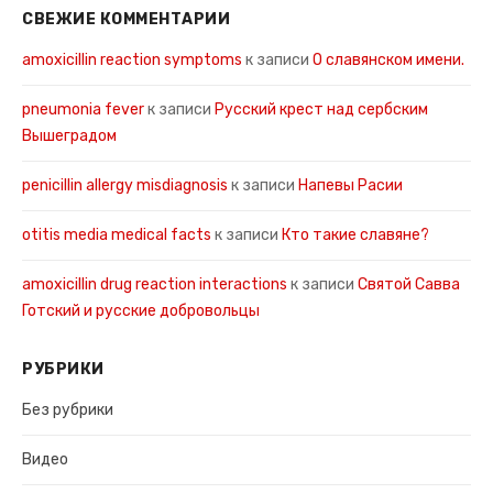
СВЕЖИЕ КОММЕНТАРИИ
amoxicillin reaction symptoms
к записи
О славянском имени.
pneumonia fever
к записи
Русский крест над сербским
Вышеградом
penicillin allergy misdiagnosis
к записи
Напевы Расии
otitis media medical facts
к записи
Кто такие славяне?
amoxicillin drug reaction interactions
к записи
Святой Савва
Готский и русские добровольцы
РУБРИКИ
Без рубрики
Видео