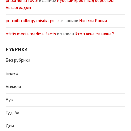
pneumonia fever
к записи
Русский крест над сербским
Вышеградом
penicillin allergy misdiagnosis
к записи
Напевы Расии
otitis media medical facts
к записи
Кто такие славяне?
РУБРИКИ
Без рубрики
Видео
Вижила
Вук
Гудьба
Дом