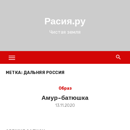
Перейти
к
Расия.ру
содержимому
Чистая земля
МЕТКА:
ДАЛЬНЯЯ РОССИЯ
Образ
Амур-батюшка
Размещено
13.11.2020
в