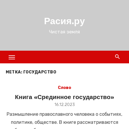
Перейти
к
Расия.ру
содержимому
Чистая земля
МЕТКА:
ГОСУДАРСТВО
Слово
Книга «Срединное государство»
Размещено
16.12.2023
в
Размышление православного человека о событиях,
политике, обществе. В книге рассматриваются