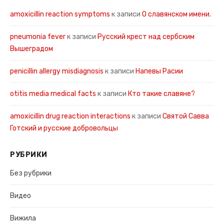
amoxicillin reaction symptoms
к записи
О славянском имени.
pneumonia fever
к записи
Русский крест над сербским
Вышеградом
penicillin allergy misdiagnosis
к записи
Напевы Расии
otitis media medical facts
к записи
Кто такие славяне?
amoxicillin drug reaction interactions
к записи
Святой Савва
Готский и русские добровольцы
РУБРИКИ
Без рубрики
Видео
Вижила