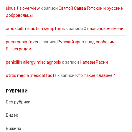
sinusitis overview
к записи
Святой Савва Готский и русские
добровольцы
amoxicillin reaction symptoms
к записи
О славянском имени.
pneumonia fever
к записи
Русский крест над сербским
Вышеградом
penicillin allergy misdiagnosis
к записи
Напевы Расии
otitis media medical facts
к записи
Кто такие славяне?
РУБРИКИ
Без рубрики
Видео
Вижила