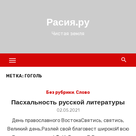
Перейти
к
Расия.ру
содержимому
Чистая земля
МЕТКА:
ГОГОЛЬ
Без рубрики
,
Слово
Пасхальность русской литературы
Размещено
02.05.2021
в
День православного ВостокаСвятись, святись,
Великий день,Разлей свой благовест широкоИ всю