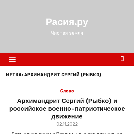
Перейти
к
Расия.ру
содержимому
Чистая земля
МЕТКА:
АРХИМАНДРИТ СЕРГИЙ (РЫБКО)
Слово
Архимандрит Сергий (Рыбко) и
российское военно-патриотическое
движение
Размещено
02.11.2022
в