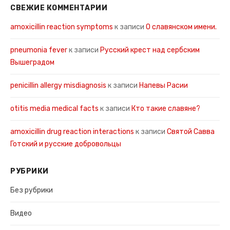
СВЕЖИЕ КОММЕНТАРИИ
amoxicillin reaction symptoms
к записи
О славянском имени.
pneumonia fever
к записи
Русский крест над сербским
Вышеградом
penicillin allergy misdiagnosis
к записи
Напевы Расии
otitis media medical facts
к записи
Кто такие славяне?
amoxicillin drug reaction interactions
к записи
Святой Савва
Готский и русские добровольцы
РУБРИКИ
Без рубрики
Видео