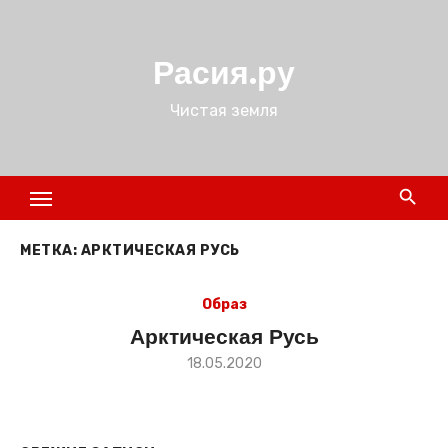
Перейти
к
Расия.ру
содержимому
Чистая земля
МЕТКА:
АРКТИЧЕСКАЯ РУСЬ
Образ
Арктическая Русь
Размещено
18.05.2020
в