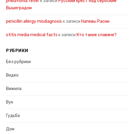
pneumonia fever
к записи
Русский крест над сербским
Вышеградом
penicillin allergy misdiagnosis
к записи
Напевы Расии
otitis media medical facts
к записи
Кто такие славяне?
РУБРИКИ
Без рубрики
Видео
Вижила
Вук
Гудьба
Дом